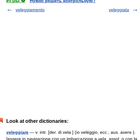
Игры ⚽
Нужно решить контрольную?
veleggiamento
veleggiata
Look at other dictionaries:
veleggiare
— v. intr. [der. di vela ] (io veléggio, ecc.; aus. avere ).
[essere in navigazione con un imbarcazione a vela, assol. o con la