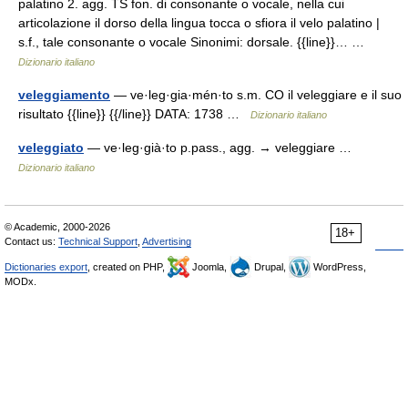
palatino 2. agg. TS fon. di consonante o vocale, nella cui
articolazione il dorso della lingua tocca o sfiora il velo palatino |
s.f., tale consonante o vocale Sinonimi: dorsale. {{line}}… …
Dizionario italiano
veleggiamento
— ve·leg·gia·mén·to s.m. CO il veleggiare e il suo
risultato {{line}} {{/line}} DATA: 1738 …
Dizionario italiano
veleggiato
— ve·leg·già·to p.pass., agg. → veleggiare …
Dizionario italiano
© Academic, 2000-2026
18+
Contact us:
Technical Support
,
Advertising
Dictionaries export
, created on PHP,
Joomla,
Drupal,
WordPress,
MODx.