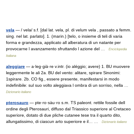
vela
— / vela/ s.f. [dal lat. vela, pl. di velum vela , passato a femm.
sing. nel lat. parlato]. 1. (marin.) [telo, o insieme di teli di varia
forma e grandezza, applicato all alberatura di un natante per
provocarne l avanzamento sfruttando l azione del …
Enciclopedia
Italiana
aleggiare
— a·leg·già·re v.intr. (io aléggio; avere) 1. BU muovere
leggermente le ali 2a. BU del vento: alitare, spirare Sinonimi:
1spirare. 2b. CO fig., essere presente, manifestarsi in modo
indefinibile: sul suo volto aleggiava l ombra di un sorriso, nella …
Dizionario italiano
pterosauro
— pte·ro·sàu·ro s.m. TS paleont. rettile fossile dell
ordine degli Pterosauri, diffuso dal Triassico superiore al Cretaceo
superiore, dotato di due pliche cutanee tese tra il quarto dito,
allungatissimo, di ciascun arto superiore e il… …
Dizionario italiano