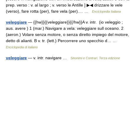
prep. verso : v. al largo ; v. verso le Antille ] ▶◀ drizzare le vele
(verso), fare rotta (per), fare vela (per).… …
Enciclopedia Italiana
veleggiare
— {{hw}}{{veleggiare}}{{/hw}}A v. intr. (io veleggio ;
aus. avere ) 1 (mar.) Navigare a vela: veleggiare sull oceano. 2
(aeron.) Volare senza motore, o senza diretto impiego del motore,
detto di alianti. B v. tr. (lett.) Percorrere uno specchio d… …
Enciclopedia di italiano
veleggiare
— v. intr. navigare …
Sinonimi e Contrari. Terza edizione