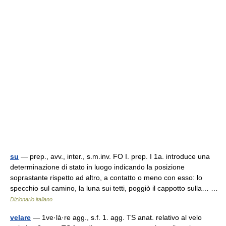
su
— prep., avv., inter., s.m.inv. FO I. prep. I 1a. introduce una
determinazione di stato in luogo indicando la posizione
soprastante rispetto ad altro, a contatto o meno con esso: lo
specchio sul camino, la luna sui tetti, poggiò il cappotto sulla… …
Dizionario italiano
velare
— 1ve·là·re agg., s.f. 1. agg. TS anat. relativo al velo