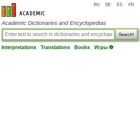
RU
DE
ES
FR
en-academic.com
Academic Dictionaries and Encyclopedias
Search!
Interpretations
Translations
Books
Игры ⚽