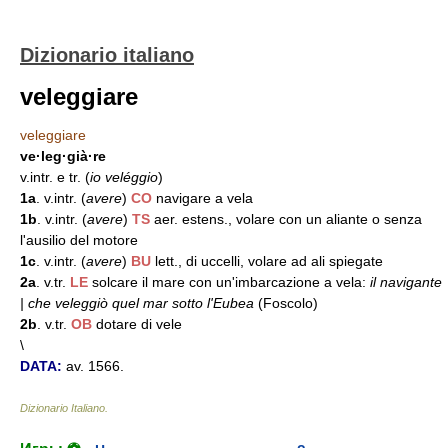
Dizionario italiano
veleggiare
veleggiare
ve·leg·già·re
v.intr. e tr. (
io veléggio
)
1a
. v.intr. (
avere
)
CO
navigare a vela
1b
. v.intr. (
avere
)
TS
aer. estens., volare con un aliante o senza
l'ausilio del motore
1c
. v.intr. (
avere
)
BU
lett., di uccelli, volare ad ali spiegate
2a
. v.tr.
LE
solcare il mare con un'imbarcazione a vela:
il navigante
| che veleggiò quel mar sotto l'Eubea
(Foscolo)
2b
. v.tr.
OB
dotare di vele
\
DATA:
av. 1566.
Dizionario Italiano
.